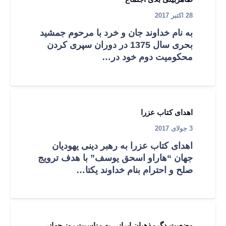
28 اکتبر 2017
به نام خداوند جان و خرد با مرحوم جمشيد
بحری سال 1375 در دوران سپری كردن
محكوميت دوم خود در…
اهدای کتاب عزرا
3 جولای 2017
اهدای کتاب عزرا به رهبر دينی يهوديان
جهان “هاراو اسحق یوسف” با هدف ترویج
صلح و احترام بنام خداوند يكتا…
وضعیت دگرمذهبان ایرانی به مناسبت روز جهانی