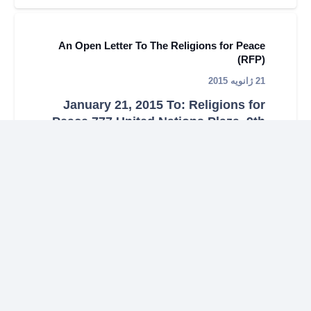
An Open Letter To The Religions for Peace
(RFP)
21 ژانویه 2015
January 21, 2015 To: Religions for
Peace 777 United Nations Plaza, 9th
Floor New York, NY 10017 In the
name…
ماحصل تقدس‌گرایی؛ انسداد فکری و تروریزم
مذهبی
6 نوامبر 2014
اسیدپاشی زنجیره‌ای در شهر اصفهان،
قطعا نمونه‌ای شنیع از «تروریزم مذهبی