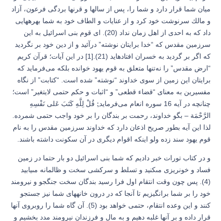
ميان شما قرار دارد و شما را، پس از سالها و قرنها بردگى فرعون، آزاد
و مالك سرنوشت خود كرد و از عنايات و الطاف خود به شما بهره‏هايى
داد كه به احدى از اهل زمان نداد (20). اى قوم بنى اسرائيل به اين
سرزمين مقدس كه “خدا برايتان نوشته” درآئيد و از دين خود بر نگرديد
كه اگر بر گرديد به خسران افتاده‏ايد (21).[1] در اين آيات؛ قرآن كريم
“ارض مقدس” را نه‌تنها متعلق به قوم يهود خوانده بلكه می‌فرمايد كه
برايتان اين زمين از سوی خداوند “نوشته” شده است. “كتابت” از نگاه
مفسيرين به معنای “قضاء قطعی” و “اثبات و حكم حتمی لايتغير” است؛
چنانچه در آيه 16 سوره انعام می‌فرمايد:ِ قُلْ لِلَّهِ كَتَبَ عَلى‏ نَفْسِهِ
الرَّحْمَة – بگو خداوند، رحمت بر بندگان را بر خود واجب حتمی شمرده.
لذا اين آيه بطور صريح اذعان دارد كه خداوند سرزمين مقدس را به نام
قوم يهود سند زده ولو اينكه اقوام ديگری در آن سكونت داشته باشند.
و در كتاب تورات خبر داديم كه شما بنى اسرائيل دو بار حتما در زمين
فساد و خونريزى مى‏كنيد و تسلط و سركشى سخت و ظالمانه مى‏يابيد
(4). پس چون وقت انتقام اول فرا رسيد بندگان سخت جنگجو و نيرومند
خود را بر شما برانگيزيم تا آنجا كه در درون خانه‏هاى شما نيز جستجو
كنند و اين وعده انتقام، حتمى خواهد بود (5). آن گاه شما را روبروى آنها
قرار داده و بر آنها غلبه دهيم و به مال و فرزندان نيرومند مدد بخشيم و