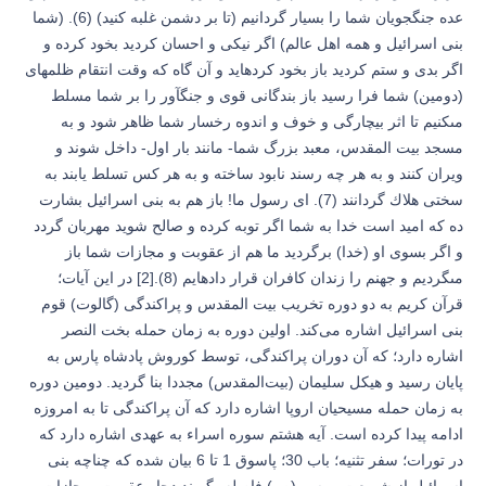
عده جنگجويان شما را بسيار گردانيم (تا بر دشمن غلبه كنيد) (6). (شما
بنى اسرائيل و همه اهل عالم) اگر نيكى و احسان كرديد بخود كرده و
اگر بدى و ستم كرديد باز بخود كرده‏ايد و آن گاه كه وقت انتقام ظلم‏هاى
(دومين) شما فرا رسيد باز بندگانى قوى و جنگ‏آور را بر شما مسلط
مى‏كنيم تا اثر بيچارگى و خوف و اندوه رخسار شما ظاهر شود و به
مسجد بيت المقدس، معبد بزرگ شما- مانند بار اول- داخل شوند و
ويران كنند و به هر چه رسند نابود ساخته و به هر كس تسلط يابند به
سختى هلاك گردانند (7). اى رسول ما! باز هم به بنى اسرائيل بشارت
ده كه اميد است خدا به شما اگر توبه كرده و صالح شويد مهربان گردد
و اگر بسوی او (خدا) برگرديد ما هم از عقوبت و مجازات شما باز
مى‏گرديم و جهنم را زندان كافران قرار داده‏ايم (8).[2] در اين آيات؛
قرآن كريم به دو دوره تخريب بيت المقدس و پراكندگی (گالوت) قوم
بنی اسرائيل اشاره می‌كند. اولین دوره به زمان حمله بخت النصر
اشاره دارد؛ كه آن دوران پراكندگی، توسط كوروش پادشاه پارس به
پايان رسيد و هيكل سليمان (بيت‌المقدس) مجددا بنا گرديد. دومین دوره
به زمان حمله مسيحيان اروپا اشاره دارد كه آن پراكندگی تا به امروزه
ادامه پيدا كرده است. آيه هشتم سوره اسراء به عهدی اشاره دارد كه
در تورات؛ سفر تثنيه؛ باب 30؛ پاسوق 1 تا 6 بيان شده كه چناچه بنی