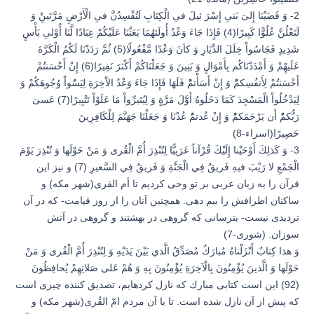
2- وَ قَضَيْنَا إِلىَ‏ بَنىِ إِسْرَ ئيلَ فىِ الْكِتَابِ لَتُفْسِدُنَّ فىِ الْأَرْضِ مَرَّتَينْ‏ِ وَ
لَتَعْلُنَّ عُلُوًّا كَبِيرًا(4) فَإِذَا جَاءَ وَعْدُ أُولَئهُمَا بَعَثْنَا عَلَيْكُمْ عِبَادًا لَّنَا أُوْلىِ بَأْسٍ
شَدِيدٍ فَجَاسُواْ خِلَلَ الدِّيَارِ وَ كاَنَ وَعْدًا مَّفْعُولًا(5) ثُمَّ رَدَدْنَا لَكُمُ الْكَرَّةَ
عَلَيهِْمْ وَ أَمْدَدْنَاكُم بِأَمْوَالٍ وَ بَنِينَ وَ جَعَلْنَاكُمْ أَكْثرََ نَفِيرًا(6) إِنْ أَحْسَنتُمْ
أَحْسَنتُمْ لِأَنفُسِكمُ‏ْ وَ إِنْ أَسَأْتمُ‏ْ فَلَهَا فَإِذَا جَاءَ وَعْدُ الاَْخِرَةِ لِيَسُُواْ وُجُوهَكُمْ وَ
لِيَدْخُلُواْ الْمَسْجِدَ كَمَا دَخَلُوهُ أَوَّلَ مَرَّةٍ وَ لِيُتَبرِّواْ مَا عَلَوْاْ تَتْبِيرًا(7) عَسىَ‏
رَبُّكمُ‏ْ أَن يَرْحَمَكمُ‏ْ وَ إِنْ عُدتمُ‏ْ عُدْنَا وَ جَعَلْنَا جَهَنَّمَ لِلْكَافِرِينَ
حَصِيرًا(اسراء-8)
3- وَ كَذلِكَ أَوْحَيْنا إِلَيْكَ قُرْآناً عَرَبِيًّا لِتُنْذِرَ أُمَّ الْقُرى‏ وَ مَنْ حَوْلَها وَ تُنْذِرَ يَوْمَ
الْجَمْعِ لا رَيْبَ فيهِ فَريقٌ فِي الْجَنَّةِ وَ فَريقٌ فِي السَّعيرِ (7) و نيز اين
قرآن را به زبان عربى بر تو وحى كرديم تا أم القرى(شهر مكه) و
ساكنان اطرافش را بيم دهى. همچنين آنان را از روز قيامت- كه در آن
ترديدى نيست- بترسانى كه گروهى در بهشتند و گروهى در آتش
سوزان. (شورى-7)
وَ هذا كِتابٌ أَنْزَلْناهُ مُبارَكٌ مُصَدِّقُ الَّذي بَيْنَ يَدَيْهِ وَ لِتُنْذِرَ أُمَّ الْقُرى‏ وَ مَنْ
حَوْلَها وَ الَّذينَ يُؤْمِنُونَ بِالْآخِرَةِ يُؤْمِنُونَ بِهِ وَ هُمْ عَلى‏ صَلاتِهِمْ يُحافِظُونَ
(92) اين است كتابى مبارك كه نازل كرده‏ايم، تصديق كننده چيزى است
كه پيش از آن نازل شده است. تا با آن مردم امّ القُرى(شهر مكه) و