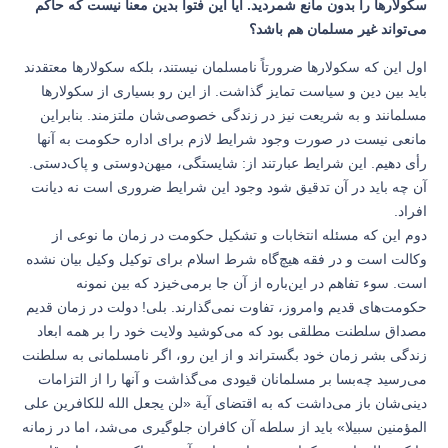
سکولارها را بدون مانع شمردید. آیا این فتوا بدین معنا نیست که حاکم
می‌تواند غیر مسلمان هم باشد؟
اول این که سکولارها ضرورتاً نامسلمان نیستند، بلکه سکولارها معتقدند
باید بین دین و سیاست تمایز گذاشت. از این رو بسیاری از سکولارها
مسلمانند و به شریعت نیز در زندگی خصوصی‌شان ملتزمند. بنابراین
مانعی نیست در صورت وجود شرایط لازم برای اداره حکومت به آنها
رأی دهیم. این شرایط عبارتند از: شایستگی، میهن‌دوستی و پاک‌دستی.
آن چه باید در آن تدقیق شود وجود این شرایط ضروری است نه دیانت
افراد.
دوم این که مسئله انتخابات و تشکیل حکومت در زمان ما نوعی از
وکالت است و در فقه هیچ‌گاه شرط اسلام برای توکیل وکیل بیان نشده
است. سوء تفاهم در این‌باره از آن جا برمی‌خیزد که بین نمونه
حکومت‌های قدیم وامروز، تفاوت نمی‌گذارند. بلی! دولت در زمان قدیم
مصداق سلطنت مطلقی بود که می‌کوشید ولایت خود را بر همه ابعاد
زندگی بشر زمان خود بگستراند و از این رو، اگر نامسلمانی به سلطنت
می‌رسید چه‌بسا بر مسلمانان قیودی می‌گذاشت و آنها را از التزامات
دینی‌شان باز می‌داشت که به اقتضای آیة «لن یجعل الله للکافرین علی
المؤمنین سبیلا» باید از سلطه آن کافران جلوگیری می‌شد، اما در زمانه