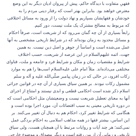
فقهیِ متفاوت با دیدگاه حاکم، پیش از پیروان ادیان دیگر به این وضع
معترض خواهند بود. بنابراین بهتر است که رفتار دینی مردم را به
خودشان و فقهایشان بسپاریم و نهاد دولت را از ورود به مسائل اختلافی
که مربوط به مصالح مشترک یک ملت نیست، دور کنیم.
رابعاً بسیاری از آن چه گمان می‌رود که از شریعت است، صرفاً احکام
و مسائل محدود به زمان بوده‌اند که در شرایط تاریخی مشخصی به آنها
عمل می‌شده است و اساساً از جوهر و اصل دین نیست. به همین
جهت، ائمه علیهم‌السلام در این عرصه از شریعت، حسب اختلاف
شرایط و مقتضیات زمان و مکان و شرایط فرد و جامعه و ملت، فتاوای
مختلفی می‌داده‌اند. مثلاً امام علی علیه‌السلام اسب‌ها را هم به موارد
زکات افزود، در حالی که در زمان پیامبر صلّی‌الله علیه و آله و سلم
مشمول زکات نبودند. بر همین سیاق بسیاری از آن چه در قوانین جزائی
اسلام ذکر شده است احکامی قطعی و ابدی نیستند و امتناع از اجرای
آنها به معنای تعطیل شریعت نیست و وضعیتشان مثل احکامی است که
در دوره تاریخی معینی به سبب اقتضائات آن، مورد اجرا بوده است و
هنگامی که شرایط تغییر کرد، احکام هم به دنبال آن تغییر می‌کنند. بر
این اساس، بیشتر فقها در همه مذاهب اسلامی به احکام بردگی عمل
نمی‌کنند؛ هر چند آیات و روایات مرتبط با آن همچنان هست، ولی سیاق
تاریخی و زمانی آن از بین رفته است و دیگر مصداق و موضوع خارجی