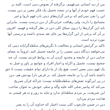
من از دید انسانی می‌فهمم، برگرفته از نصوص دینی است، البته بر
حسب فهم خودم از آنها و در نتیجه تحمیل یک فکر معین بر دین نیست.
این را نفی نمی‌کنم که برخی گزاره‌های دینی تاب فهم ناروا و غیر
متسامح را دارند، ولی رهیافت جزئی‌نگر از دین درست نیست. بنابراین
باید این گزاره‌ها را درون سیاق کلی دین در نظر گرفته و فهمید. افزون
بر آن که برخی از این گزاره‌ها نیز جای نقد سندی داشته و درستی آنها
مورد تردید است.
تاکید بر گرایش انسانی و مخالفت با نگرش‌های سلطه‌گرایانه دینی که
می‌خواهند دیدگاه دینی معینی را بر جامعه تحمیل کنند، لزوماً به معنای
جدایی دین از جامعه و محدود کردن آن به روابط فردی نیست. آن چه
صحیح نیست، تحمیل و اکراه و اجبار افراد و جوامع بر باور و عمل به
یک فهم دینی معین است. هیچ یک از ما دارای تمام حقیقت نیست تا حق
داشته باشد آن را بر جامعه تحمیل کند. بر فرض دارا بودنش هم، دین
در پی این‌گونه نقش‌های سلطه‌طلبانه نیست؛ چراکه قرآن تصریح
می‌کند که پیامبر صلی الله علیه وآله و سلم، خودش به عنوان صاحب
این شریعت، بر مردم سلطه‌ای ندارد و نباید به زور و به هر قیمتی به
هدایت مردم بپردازد.
دین در ضمن چارچوب کلی سنت اختیار که خداوند آن را به بشر