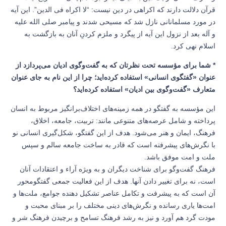
قرآن دلالت دارند که اکراهی در دین نیست: “لا اکراه فی الدین”. این آیه
در مورد مسلمانانی نازل شد که مسیحی شدند و پیامبر صلی الله علیه
و آله بعد از نزول این آیه از پیگرد و ملزم کردنِ آنان به بازگشت به
اسلام نهی کرد.
* شما برای مؤسسه تحت نظرتان که به گفت‌وگوی ادیان می‌پردازد از
عنوان «گفتگوی انسانی» استفاده کرده‌اید؛ چرا از این نام به جای عنوان
متعارف «گفت‌وگوی بین ادیان» استفاده کرده‌اید؟
این مؤسسه به گفتگو در همه زمینه‌های اختلاف‌برانگیز مربوط به انسان
پرداخته و شامل عرصه‌های متنوعی مانند: تربیت، جامعه، اخلاق،
فرهنگ، ایمان و هنر می‌شود. هدف از این گفتگو، شکل‌گیری انسانی نو
با نگرش‌های پیشرفته است که قادر به ساخت جامعه سالم و سپس
ملت و امت موفق باشد.
فرهنگ گفت‌وگو برای شناخت دیگران و به ویژه آراء و اعتقادات آنان
است، نه برای تغییر دادن آنها. هدف از این فعالیت جمعی گفتگومحور
آن است که به پیشرفت و تکامل عناصر تشکیل دهنده جوامع، ملت‌ها و
امت‌ها یاری رسانده و نگرش‌های دینی مختلف را بر مبنای محبت و
مودت گرد هم آورد و نیز به رشد فرهنگ تسامح و برچیدن فرهنگ شر و