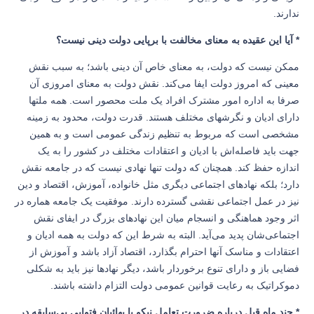
ندارند.
* آیا این عقیده به معنای مخالفت با برپایی دولت دینی نیست؟
ممکن نیست که دولت، به معنای خاص آن دینی باشد؛ به سبب نقش
معینی که امروز دولت ایفا می‌کند. نقش دولت به معنای امروزی آن
صرفا به اداره امور مشترک افراد یک ملت محصور است. همه ملتها
دارای ادیان و نگرشهای مختلف هستند. قدرت دولت، محدود به زمینه
مشخصی است که مربوط به تنظیم زندگی عمومی است و به همین
جهت باید فاصله‌اش با ادیان و اعتقادات مختلف در کشور را به یک
اندازه حفظ کند. همچنان ‌که دولت تنها نهادی نیست که در جامعه نقش
دارد؛ بلکه نهادهای اجتماعی دیگری مثل خانواده، آموزش، اقتصاد و دین
نیز در عمل اجتماعی نقشی گسترده دارند. موفقیت یک جامعه هماره در
اثر وجود هماهنگی و انسجام میان این نهادهای بزرگ در ایفای نقش
اجتماعی‌شان پدید می‌آید. البته به شرط این که دولت به همه ادیان و
اعتقادات و مناسک آنها احترام بگذارد، اقتصاد آزاد باشد و آموزش از
فضایی باز و دارای تنوع برخوردار باشد، دیگر نهادها نیز باید به شکلی
دموکراتیک به رعایت قوانین عمومی دولت التزام داشته باشند.
* چند ماه قبل درباره ضرورت تعامل نیکو با بهائیان فتوایی بی‌سابقه در