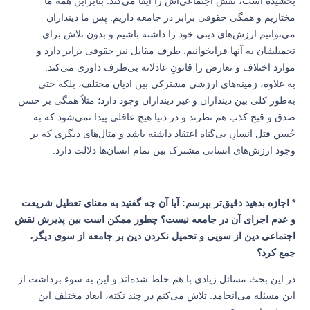
بخشیده است، نقش اجتماعی‌اش را ایفا می‌کند. بنابراین همه ما
مختاریم و همگی حقوقی برابر در جامعه داریم. پس ما دینداران
می‌توانیم ارزش‌های دینی خود را داشته باشیم و بدون تلاش برای
تحمیلشان به آنها فرابخوانیم. طرف مقابل نیز حقوقی برابر دارد و
موارد اختلاف و تعارض را قانونِ عادلانه بی‌طرف داوری می‌کند.
به علاوه، زمینه‌های ارزشی مشترکی بین ادیان مختلف، بلکه حتی
به‌طور کلی بین دینداران و غیر دینداران وجود دارد؛ مثلاً همگی بر حسن
صدق و قبح کذب هم نظرند و در دنیا هیچ عاقلی پیدا نمی‌شود که به
حُسن قتل انسانِ بی‌گناه اعتقاد داشته باشد و مثال‌های دیگری که بر
وجود ارزش‌های انسانی مشترک بین تمام انسان‌ها دلالت دارد.
* اجازه بدهید دقیق‌تر بپرسم: آیا آن چه گفتید به معنای تعطیل شریعت
و عدم اجرای آن در جامعه نیست؟ چطور ممکن است بین پذیرش نقش
اجتماعی دین از سویی و تحمیل نکردن دین بر جامعه از سوی دیگر،
جمع کرد؟
در این بحث مسائل زیادی با هم خلط شده‌اند و این به سوء برداشت از
این مسئله می‌انجامد. تلاش می‌کنم در چند نکته، ابعاد مختلف این