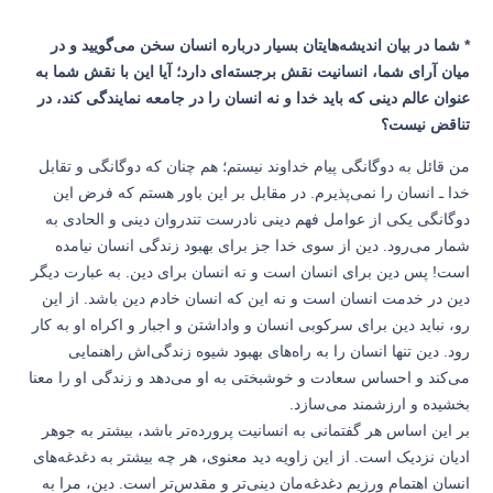
* شما در بیان اندیشه‌هایتان بسیار درباره انسان سخن می‌گویید و در
میان آرای شما، انسانیت نقش برجسته‌ای دارد؛ آیا این با نقش شما به
عنوان عالم دینی که باید خدا و نه انسان را در جامعه نمایندگی کند، در
تناقض نیست؟
من قائل به دوگانگی پیام‌ خداوند نیستم؛ هم چنان که دوگانگی و تقابل
خدا ـ انسان را نمی‌پذیرم. در مقابل بر این باور هستم که فرض این
دوگانگی یکی از عوامل فهم دینی نادرست تندروان دینی و الحادی به
شمار می‌رود. دین از سوی خدا جز برای بهبود زندگی انسان نیامده
است! پس دین برای انسان است و نه انسان برای دین. به عبارت دیگر
دین در خدمت انسان است و نه این که انسان خادم دین باشد. از این
رو، نباید دین برای سرکوبی انسان و واداشتن و اجبار و اکراه او به کار
رود. دین تنها انسان را به راه‌های بهبود شیوه زندگی‌اش راهنمایی
می‌کند و احساس سعادت و خوشبختی به او می‌دهد و زندگی او را معنا
بخشیده و ارزشمند می‌سازد.
بر این اساس هر گفتمانی به انسانیت پرورده‌تر باشد، بیشتر به جوهر
ادیان نزدیک است. از این زاویه دید معنوی، هر چه بیشتر به دغدغه‌های
انسان اهتمام ورزیم دغدغه‌مان دینی‌تر و مقدس‌تر است. دین، مرا به