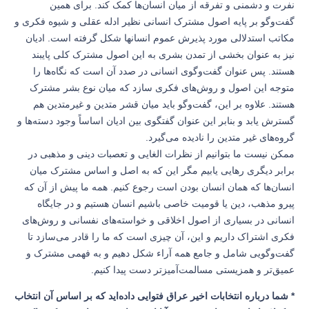
نفرت و دشمنی و تفرقه از میان انسان‌ها کمک کند. برای همین
گفت‌وگو بر پایه اصول مشترک انسانی نظیر ادله عقلی و شیوه فکری و
مکاتب استدلالی مورد پذیرش عموم انسانها شکل گرفته است. ادیان
نیز به عنوان بخشی از تمدن بشری به این اصول مشترک کلی پایبند
هستند. پس عنوان گفت‌وگوی انسانی در صدد آن است که نگاه‌ها را
متوجه این اصول و روش‌های فکری سازد که میان نوع بشر مشترک
هستند. علاوه بر این، گفت‌وگو باید میان قشر متدین و غیرمتدین هم
گسترش یابد و بنابر این عنوان گفتگوی بین ادیان اساساً وجود دسته‌ها و
گروه‌های غیر متدین را نادیده می‌گیرد.
ممکن نیست ما بتوانیم از نظرات الغایی و تعصبات دینی و مذهبی در
برابر دیگری رهایی یابیم مگر این که به اصل و اساس مشترک میان
انسان‌ها که همان انسان بودن است رجوع کنیم. همه ما پیش از آن که
پیرو مذهب، دین یا قومیت خاصی باشیم انسان هستیم و در جایگاه
انسانی در بسیاری از اصول اخلاقی و خواسته‌های نفسانی و روش‌های
فکری اشتراک داریم و این، آن چیزی است که ما را قادر می‌سازد تا
گفت‌وگویی شامل و جامع همه آراء شکل دهیم و به فهمی مشترک و
عمیق‌تر و همزیستی مسالمت‌آمیزتر دست پیدا کنیم.
* شما درباره انتخابات اخیر عراق فتوایی داده‌اید که بر اساس آن انتخاب