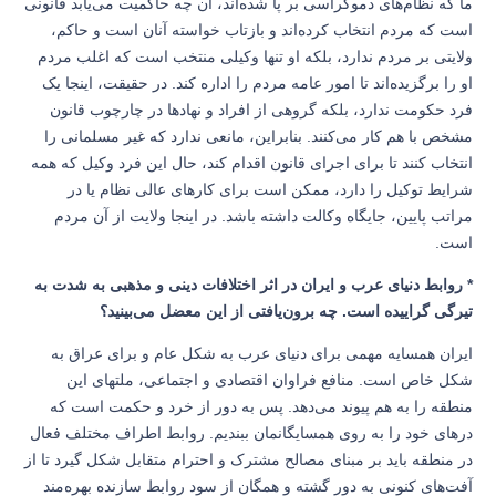
ما که نظام‌های دموکراسی بر پا شده‌اند، آن چه حاکمیت می‌یابد قانونی
است که مردم انتخاب کرده‌اند و بازتاب خواسته آنان است و حاکم،
ولایتی بر مردم ندارد، بلکه او تنها وکیلی منتخب است که اغلب مردم
او را برگزیده‌اند تا امور عامه مردم را اداره کند. در حقیقت، اینجا یک
فرد حکومت ندارد، بلکه گروهی از افراد و نهادها در چارچوب قانون
مشخص با هم کار می‌کنند. بنابراین، مانعی ندارد که غیر مسلمانی را
انتخاب کنند تا برای اجرای قانون اقدام کند، حال این فرد وکیل که همه
شرایط توکیل را دارد، ممکن است برای کارهای عالی نظام یا در
مراتب پایین، جایگاه وکالت داشته باشد. در اینجا ولایت از آن مردم
است.
* روابط دنیای عرب و ایران در اثر اختلافات دینی و مذهبی به شدت به
تیرگی گراییده است. چه برون‌یافتی از این معضل می‌بینید؟
ایران همسایه مهمی برای دنیای عرب به شکل عام و برای عراق به
شکل خاص است. منافع فراوان اقتصادی و اجتماعی، ملتهای این
منطقه را به هم پیوند می‌دهد. پس به دور از خرد و حکمت است که
درهای خود را به روی همسایگانمان ببندیم. روابط اطراف مختلف فعال
در منطقه باید بر مبنای مصالح مشترک و احترام متقابل شکل گیرد تا از
آفت‌های کنونی به دور گشته و همگان از سود روابط سازنده بهره‌مند