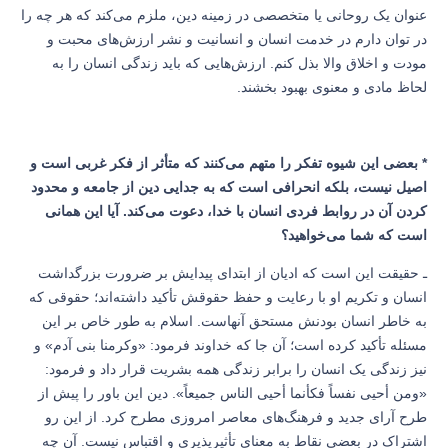
عنوان یک روحانی یا متخصصی در زمینه دین، ملزم می‌کند که هر چه را
در توان دارم در خدمت انسان و انسانیت و نشر ارزش‌های محبت و
مودت و اخلاق والا بذل کنم. ارزش‌هایی که باید زندگی انسان را به
لحاظ مادی و معنوی بهبود بخشند.
* بعضی این شیوه تفکر را متهم می‌کنند که متأثر از فکر غربی است و
اصیل نیست، بلکه انحرافی است که به جدایی دین از جامعه و محدود
کردن آن در روابط فردی انسان با خدا، دعوت می‌کند. آیا این همانی
است که شما می‌خواهید؟
ـ حقیقت این است که ادیان از ابتدای پیدایش بر ضرورت بزرگداشت
انسان و تکریم او با رعایت و حفظ حقوقش تأکید داشته‌اند؛ حقوقی که
به خاطر انسان بودنش مستحق آنهاست. اسلام به طور خاص بر این
مسئله تأکید کرده است؛ آن جا که خداوند فرمود: «وکرمنا بنی آدم» و
نیز زندگی یک انسان را برابر زندگی همه بشریت قرار داد و فرمود:
«ومن أحیی نفساً فکأنما أحیی الناس جمیعاً». دین این باور را پیش از
طرح آرای جدید و فرهنگ‌های معاصر امروزی مطرح کرد. از این رو
اشتراک در بعضی نقاط به معنای تأثیرپذیری و اقتباس نیست. آن چه