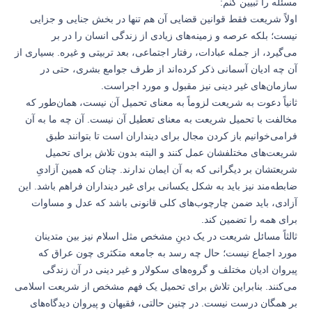
مسئله را تبیین کنم:
اولاً شریعت فقط قوانین قضایی آن هم تنها در بخش جنایی و جزایی
نیست؛ بلکه عرصه و زمینه‌های زیادی از زندگی انسان را در بر
می‌گیرد، از جمله عبادات، رفتار اجتماعی، بعد تربیتی و غیره. بسیاری از
آن چه ادیان آسمانی ذکر کرده‌اند از طرف جوامع بشری، حتی در
سازمان‌های غیر دینی نیز مقبول و مورد اجراست.
ثانیاً دعوت به شریعت لزوماً به معنای تحمیل آن نیست، همان‌طور که
مخالفت با تحمیل شریعت به معنای تعطیل آن نیست. آن چه ما به آن
فرامی‌خوانیم باز کردن مجال برای دینداران است تا بتوانند طبق
شریعت‌های مختلفشان عمل کنند و البته بدون تلاش برای تحمیل
شریعتشان بر دیگرانی که به آن ایمان ندارند. چنان که همین آزادیِ
ضابطه‌مند نیز باید به شکل یکسانی برای غیر دینداران فراهم باشد. این
آزادی، باید ضمن چارچوب‌های کلی قانونی باشد که عدل و مساوات
برای همه را تضمین کند.
ثالثاً مسائل شریعت در یک دینِ مشخص مثل اسلام نیز بین متدینان
مورد اجماع نیست؛ حال چه رسد به جامعه متکثری چون عراق که
پیروان ادیان مختلف و گروه‌های سکولار و غیر دینی در آن زندگی
می‌کنند. بنابراین تلاش برای تحمیل یک فهم مشخص از شریعت اسلامی
بر همگان درست نیست. در چنین حالتی، فقیهان و پیروان دیدگاه‌های