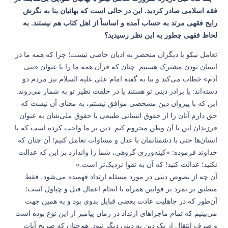
فقه اسلامی صادر کردید. این در حالی است که بهائیان بنا به نگرش
رایج فقهی مرتد به حساب آمده و اساساً از اهل کتاب هم نیستند. به
لحاظ فقهی چطور به این نظر رسیدید؟
تعامل نیکو با دیگران منحصر به ادیان خاصی نیست؛ چرا که همه ما در
انسان بودن مشترک هستیم. چنان که قرآن همه ما را با عنوان «بنی
آدم» خطاب می‌کند و بنا به گفته امام علی علیه السلام نیز مردم دو
دسته‌اند: یا برادر دینی تو هستند یا در خلقت نظیر تو به شمار می‌روند.
این که با پیروان دین مشخصی موافق نیستم، به معنای آن نیست که
حق دارم آنان را از حقوق انسانی طبیعی یا حقوق ملی‌شان به عنوان
فرزندان این یا آن وطن محروم کنم. دین بر ما واجب کرده است که با
انسان‌ها حتی با دشمنانمان با عدل و مساوات تعامل کنیم؛ آن چنان که
خداوند فرموده: «کینه‌ورزی گروهی، شما را واندارد بر این که عدالت
نکنید؛ عدالت کنید! که آن به تقوا نزدیک‌تر است.»
آن چه از نصوص دینی در مورد مسئله ارتداد فهمیده می‌شود، فقط
منطبق بر تمرد بر قوانین همراه با انجام اعمال قتل و چپاول است؛
آن‌طور که در جاهلیت عادت بعضی قبایل بدوی بود و به همین جهت
می‌بینیم که تمام ماجراهای ارتداد در زمان پیامبر از این نوع بوده است
و صرف انتقال از یک دین به دینی دیگر نبود. هم‌چنان که صریح آیات