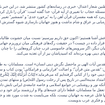
و سال پیش از طنین شعار اعتدال- خبری در رسانه‌های کشور منتشر شد. در این
مسئله حجاب -با تعبیری از آیه قرآن- خدا گفته است: “قرآن را نازل کر
ابی بر عراق و شام نداشت و هنوز جهانیان بازسازی شیوه گسترش ا
اعش آشنا هستیم؛ اکنون حق داریم بپرسیم: نسبت میان خشونت طالبان
قرار داده در چیست؟ در حقیقت رگه‌های فرهنگی میان تروریزم جهانی ب
بیان دیگر، اگر سرویس‌های جاسوسی غرب چنان گروه‌هایی را -با چنان
 دينی بهره برد‌ه‌اند که اسیدپاشان نیز از آن تغذیه می‌كنند.
قدس آیات الهی بر ماحصل نگرش دینی انسان» است. مسلمانان- به طور
“تقدس متن قرآن”؛ و اصالت “فرازمانی و فرامکانی” بودن كتاب و سنت 
ا از کتابی گرفته‌ایم که می‌فرماید:«كِتَابٌ أَنزَلْنَاهُ إِلَيْكَ لِتُخْرِجَ النَّاسَ مِ
رَاطِ الْعَزِيزِ الْحَمِيدِ» [ابراهیم-1]؛ اما امتداد مدینةالنبی در تاریخ پس از رحلت رسول الله(ص
ز آنکه نور و روشنایی در جوامع اسلامی و خاصه جامعه‌ی ایرانی تابش 
عقل ما مسلمانان، قطعا دارای جنبه‌های والا و ارزشمند برای خود و دی
نها قابل عرضه به جهانیان نیست، بلکه می‌بایست به شدت مورد نقد و جرح
دی و فكری عرب بدويست.