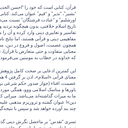
قرآن، کتابی است که خود را “احسن الحدیث”
“بشیر”، “نذیر” و “قیم” عنوان می‌کند. کت
اورشلیم” و “عبادت فرشتگان” نسبت می‌
تاریخ اسلام خلافتی، بدون هیچگونه تردید
تفاسیر و تعابیری دینی وارد کرده و آن را 
مفاهیمی دینی و قرآنی هستند، اما نتایج نا
همچون عصمت، اصول و فروع در دین، مذهب،
معنایی متفاوت و حتی متعارض با قرآن)،
که خداوند در خطاب به مومنین می‌فرمود:«
این کمترین ادعایی بر صحت کامل پژوهش‌ها 
معنا
عصمت، افتاء (جواز صدور حکم شرعی برای غ
باورها و مناسک اسلامی ووو، همگی مورد 
ما به میراث گذاشته‌اند می‌باشد. میراثی 
دین»! عنوان گشته و تروریزم مذهبی عليه ز
چند بند آورده خواهد شد و سپس با نتیجه‌گ
تسری “تقدس” بر ماحصل نگرش دینی گذشتگ
نه در اندام برجسته‌ی بانوان – که خلقت 