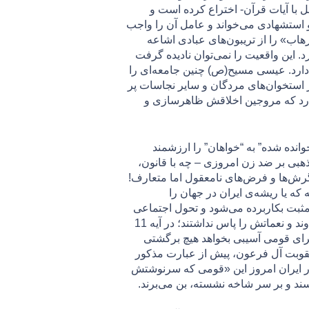
ل با آیات قرآن- اختراع کرده است و
و استشهادی می‌خواند و عامل آن را واجب
رهاب» را از تریبون‌های عبادی اشاعه
 اين واقعيت را نمی‌توان ناديده گرفت
دارد. عيسی مسيح(ص) چنين جامعه‌ای را
ز استخوان‌های مردگان و ساير نجاسات پر
عه‌ای دارد كه مروجين اخلاقش ظاهرسازی و
وانده شده” به “خواهان” را ارزشمند
ذهبی بر ضد زن امروزی – چه با قانون،
نگرش‌ها و فرض‌های نامعقول اما متعارف!
که یا ریشه‌ی ایران در جهان را
نایی مثبت بکاربرده می‌شود و تحول اجتماعی
به سوی کمال و سعادت را بدین عبارت نسبت می‌دهند، در بیان قرآنی در مذمت مردمانی بکار رفته است که خداوند و نعماتش را پاس نداشتند؛ در آیه 11
 براى قومى آسيبى بخواهد هيچ برگشتى
در آیات 52 و 53 سوره انفال، پس از اشاره به عقوبت آل فرعون، پیش از عبارت مذکور
 در ایران امروز این «قومی که سرنوشتش
ند و بر سر شاخه نشسته، بن می‌برند.