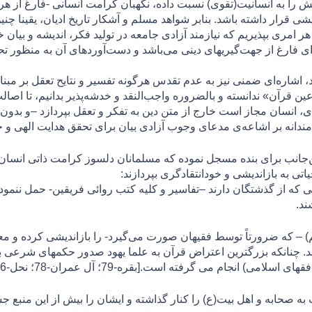
 را به انسانيت(تقوی) نسبت داده، نگهبان کرامت انسانی -فارغ از هرگ
ندیشی قرار داشته باشد. بنابر شواهد مسلم و آشکار تاریخ اديان، یقینا 
ر امری بپذیریم که نیازمند آزادی جامعه در تولید فکر، اندیشه و بیان 
ای فارغ از جهت‌گیریهای دینی می‌باشد و دست‌آوردهای آن به منظور تح
، اشاره‌ای ضمنی نیز به عدم تقدس هرگونه تفسیر و نتایح تعقل بر مبنای
ین قرآن» ندانسته و بالضروره واجب‌النقد و خدشه‌پذیر بدانیم، تا اصا
، انسان مجاز است خارج از متن دین به تفکر و تعقل بپردازد –و بدون 
دمندانه بر اشاعه‌ی مدعای وجوب آزادی بیان برای تحقق هدایت الهی و ج
جانب برای بنده مسجل نموده که مسلمانان دلسوز كرامت ذاتی انسان، 
 به بازاندیشی و خودانتقادگری بپردازند:
اثی که از گذشتگان دارند –تفاسير و كليه كتب روائی فريقين- حمل ننمود
ند.
 که ضرورتاً توسط فقیهان صورت می‌گیرد- را بازاندیشی کرده و معنای 
چنانكه بزرگترين اعتراض قرآن به علما يهود صدور حكمهای شرعی به نا
جام می گرفته است.[بقره-79؛ آل عمران-78؛ نحل-116؛ يونس-59]
ت به صحابه و اهل بیت(ع) را کنار گذاشته و ایشان را بیش از این منبع 