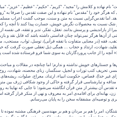
 نام نهاده و کلامش را “مجید”، “کریم”، “حکیم”، “عظیم”، “عزیز”، “مب
ابی که هرگز خود را “مقدس” نام ننهاده و اين صفت تقدس را صرفا به “
دهد. اما تقدس‌گرایی نسبت به متن و سنت، موجب گشت اعراب مسلما
 و شک نسبت به محصولات نگرش خویش، جسارت پیدا کنند تا آنچه را که
مبرا از بازاندیشی و پرسش بدانند. تعقل، تفکر، تدبر و تفقه، فی نفسه ا
شی از آن‌ها هرگز نمی‌تواند چنان قداستی داشته باشد که قابل نقد و با
 فقه (در معنایی متفاوت با تفقه قرآنی)، توسل، ثواب، مستحب، مکر
 تقلید، شهادت، ارتداد و حجاب … همگی ذیل تعقلی صورت گرفت که خو
 آنچه را از جانب پروردگارتان به سوى شما فرو فرستاده شده است پيرو
و جستارهای خویش نداشته و ندارم؛ اما چنانچه در مقالات و مباحث متعدد
ی قرآنی «اسلام»، اذن بر گرفتن 4 همسر، تحریف کتب تورات و انجیل، سنگسار، زنای محصنه، 
یر خدا)، قصاص، حکومت انبیاء، ارتداد، معراج، صلوات، ريشه‌های خراف
مداقه و تبارشناسی قرار گرفته و حاکی از وجود شکافی ژرف بین متن
که تقدس آن بیشتر از متن قرآن انگاشته می‌شود؛ تا جایی که نهایتا به
ن، بهانه‌ای برای اقامه‌ی‌ امر به معروف و نهی از منکر قرار گرفته 
یری و توصیه‌ای مشفقانه سخن را به پایان می‌رسانم.
ان، امر را هم بر مردان و هم بر مهندسین فرهنگی مشتبه نموده تا 
و حکمت خداوند آن را چنین تناسب داده- بلکه در مقدس‌انگاری نگرش چ