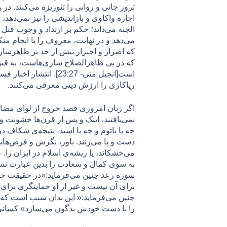
ترور جانی و روانی را تئوریزه می‌کنند. 
اجازه واکاوی و بازاندیشی را نيز نمی‌ده
الجنه می‌داند؛ حکم بر ارتداد و وجوب قتل
می‌دهد و در نهایت، معروف را با انجام م
كه اصرار و اجبرار بيش از حد بر ظاهرسا
كه در پی ظاهرالصلاح سازی‌هاست، به قبوری
است[انجيل متی- 3:27
رياكاری را ارزش دينی معرفی می‌كنند.
اگر زنان امروزی قصد خروج از لوای مضامین
نمی‌یافتند، اینک و پس از قرن‌ها خشونت 
چه با باتوم و چه با اسید- نتیجه‌ی شکاف
دست و پا می‌زنند. باور، نگرش و فرض‌های
می‌خشکاند، یا ریشه‌ی اسلام در ایران را. عبا
سوره رعد چنین می‌فرماید:«در حقيقت ‏خدا 
چنین می‌فرماید:« این بدان سبب است كه خ
را با دست خودش بدگون می‌سازد» کسانی ن