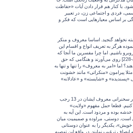
شود. با کنار هم قرار دادن آیات «حفاظت
می، فردی و اجتماعی زن، در تعبیر
دگی بر اساس معیارهایی است که فکر و
شته نخواهد گنجید. اساسا معروف و منکر
وده هرگز به تعریف انواع و اقسام این
برو باشیم. اما چرا مفسرین ما آنجا که
به «معروف» در آیات طلاق می‌رسند به تعابیری چون «به طرز پسندیده» [بقره-231] و یا «به طور شایسته»[بقره-228] روی می‌آورند و هنگامی که حق
اما «امر به معروف» را تنها و تنها به
ثلا پیرامون «منکراتی» مانند خشونت
ی «پسندیده» و «شایسته» و «عادلانه»
پرسش‌های اساسی ما در این مبحث بسیار خواهد بود؛ اما جا دارد به تعبیر مرحوم آیت‌آلله العظمی منتظری(ره) در سخنرانی معروف ايشان در 13 رجب
معروف و نهی از منكر از آیه 71 سوره توبه نیز اشاره کنیم. قطعا حمل مفهوم «ولایت»
خدشه بوده و مردود است. این آیه به
مل است. دوستی، مراوده و صمیمیت میان
 گیرند که با «قول معروف» [محمد-21] و «سخن سنجیده‌ی خویش»، یکدیگر را به عنوان دوستانی
انصاف ترغيب نمايند. در واقع این توصيه