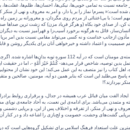
امعه نسبت به تمامی خوبی‌ها، نیکی‌ها، احسان‌ها، ظلم‌ها، غفلت‌ها‌، ب
 شده است:« پسرم! نماز را بر پا دار، و امر به معروف و نهی از منكر كن،
هم است؛ با بی‌اعتنائی از مردم روی مگردان، و مغرورانه بر زمين راه
ت كن، از صدای خود بكاه (و هرگز فرياد مزن) كه زشت ترين صداها صد
نسان‌ساز، قائل به هرگونه برخورد آسیب‌زا و قهرآميز نسبت به دیگران
أذون ازجانب خداست و نه کسی می‌تواند مقامی نسبت بدین امر برپا 
م صميميت و اعتماد داشته و خیرخواهی آنان برای یکدیگر روشن و قا
حس مسئولیت فوق الذکر، از صفات برجسته‌ی مومنان است که در آیه 112 سو
عمل بدین توصيه، شاخص قرار می‌دهد- كُنتُمْ خَيْرَ أُمَّةٍ -، اما در ح
 آیات 113 و 114 همان سوره، اهل کتاب را نیز متصف به این عمل می‌کند؛ این خود نشان
اسخ می‌طلبد این است که بنابر همین دو آیه، مومنین، صالحین و متقین
کر بپردازند؟!
ریح دارد که ایجاد الفت میان قبائل عرب هميشه در جدال، و برقراری روابط برا
فته و متمدن می‌باشد. برای ادامه‌ی این نعمت، به آحاد جامعه‌ی نوپای
معروف و نهی از منکر، از تفرقه و اختلاف پس از این، و برپایی دشمنی
برپایی گشت‌های وحشت، خصومت و لج‌بازی را اشاعه داد و در کنار آن 
رین علت استعداد فرهنگ اسلامی برای تشکیل گروه‌هایی است که در مق