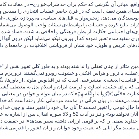
در واقع، مبانی آن نگرشی که حکم برای حد شراب‌خواری– در معاندت کام
د، مبنای همین تعقلی است که در قرن حاضر عمليات انتحاری را مقدس 
 نویسندگان می‌دهد، زنجیره‌وار به قتل‌های سیاسی می‌پردازد، تئوری «ا
نکرات تبلیغ کرده و حسنات را بواسطه‌ی سیئات واجب الوصول می‌شمارد.
زی‌های اجتماعی حكايت از بطن فرهنگی و اخلاقی به شدت فساد شده 
 سفيد شده تعبير نموده كه از بيرون نيكو می‌نمايد ليكن درون آنها ا
2]. انتشار اخبار فسادهای عريض و طويل، خود نشان از فروپاشی اخلاقيات در جام
 متاثر از چنان تعقلی را نداشته بودند و به طور کلی تغییر نقش از “خ
و غفلت، با ترور و هراس افکنی و خشونت روبرو نمی‌گشتند. تروریزم م
 در قداست اندیشه‌ی متشرعینی است که در اقیانوس ملوثی از باورها، 
ی که برای حیثیت، اصالت و کرامت ایران و اسلام بدل به معضلی گشته‌ 
رت «حَتَّى يُغَيِّرُواْ مَا بِأَنْفُسِهِمْ» که در میان عوام و خواص در مع
حال قومى را تغيير نمى‏دهد تا آنان حال خود را تغيير دهند و چون خدا
براى آن نيست و غير از او حمايتگرى براى آنان نخواهد بود» و نیز 
داوند نعمتى را كه بر قومى ارزانى داشته تغيير نمى‏دهد»! در حقیقت
یستند مگر آنانی که نعمت وجود جوانان و زنان کشور را قدرنمی‌شناس