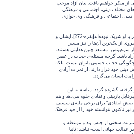
ی از منکر خواهیم یافت. بيان آزاد موجب
‌های مختلف دينی، اجتماعی و فرهنگی
ل دینی، اجتماعی و فرهنگی وی جوازی
بنابر تصریحات مکرر قرآن، امر هدایت مستقیما به اراده‌ی خداوند متعال صورت می‌پذیرد و پیامبران نیز در این امر با او شریک نبوده‌اند[بقره-272]. ایشان و
ا گوش فرادادن به سخنان، و پیروی از نیک‌ترین آن‌ها را نیز مسیر
از سوءبینش، مستعد چنین هدایتی هستند.
 آزاد باشد. گرچه مسئله‌ی حجاب در عصر
و چگونگی حجاب جسمی بانوان نیست. بلکه
ینی خود قرار دارند، از ثمرات آزادی
امت انسان می‌گردد.
گرفته، گشوده گردد. متاسفانه این
قابل بازبینی و نقادی جلوه می‌دهد و هم
گ بینش انتقادی” برای برخی مایه‌ی سستی
یز تاکنون نتوانسته خود را از قید فرهنگ
 منزلت سخنی از جنس پند و موعظه و
ر عدالت جهانی است- نباشد؛ ثانیا