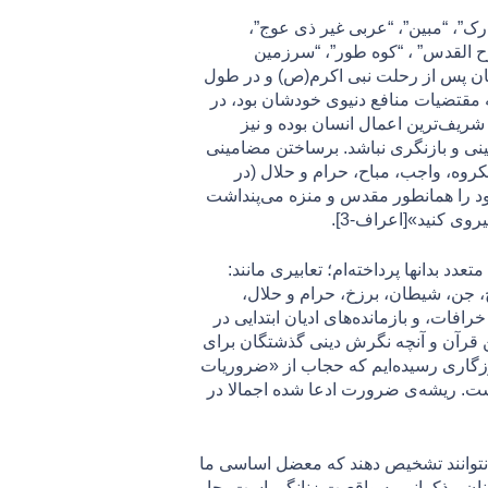
ارک”، “مبین”، “عربی غیر ذی عوج”،
روح القدس” ، “کوه طور”، “سرزمین
ن پس از رحلت نبی اکرم(ص) و در طول
 مقتضیات منافع دنيوی خودشان بود، در
ز شریف‌ترین اعمال انسان بوده و نیز
زبینی و بازنگری نباشد. برساختن مضامینی
وه، واجب، مباح، حرام و حلال (در
د را همانطور مقدس و منزه می‌پنداشت
ى كنيد»[اعراف-3].
 بدانها پرداخته‌ام؛ تعابیری مانند:
شهادت، روح، جن، شیطان، برزخ، حرام و حلال،
ات، و بازمانده‌‌های ادیان ابتدایی در
 قرآن و آنچه نگرش دینی گذشتگان برای
 روزگاری رسیده‌ایم که حجاب از «ضروریات
است. ریشه‌ی ضرورت ادعا شده اجمالا در
نتوانند تشخیص دهند که معضل اساسی ما
نان مذکرانی به واقعیت زنانگی است. جا