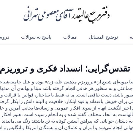
ه
توضیح المسائل
مقالات
پاسخ به سوالات
درو
قدس‌گرایی؛ انسداد فکری و تروریزم
نمونه‌ای شنیع از «تروریزم مذهبی عليه زن» بوده و علل جامعه‌شناختی 
ر جماعتی و به منظور هر هدفی انجام گرفته باشد مبنا و بهانه‌ی آن م
ور باشد، دست نیافتی است. ما نه فقط با ساختار، قوانین یا قرائت و ت
 برای خويش بافته‌اند و قوه ابتکار، خلاقیت و البته دانش را بکار گرف
ای اخير انگشت اتهام از سوی افكار عمومی و رسانه‌ها بجانب آمرين و ع
لهاست به انحاء مختلف گفته شده و به انجام رسيده است. هنوز افكا
دستان جوانانی كه پيراهن آستين كوتاه به تن داشتند رنگ می‌ماليدند و ي
انی انجام می‌شد و آمران و عاملان آن وابستگان امريكا و انگليس و اسر