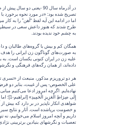
در آذرماه سال 90 -یعنی د
تصریح شده بود: «در مورد نحوه برخورد با 
طرح شدند که هنوز داعش سعی در سیطره‌ی
به چشم خود ندیده بودند.
همگان كم و بيش با گروه‌های طالبان و د
به صورت‌های گوناگون زن ایرانی را هدف 
عليه زن در ایران کنونی یکسان است. به 
داده‌اند، از همان رگه‌های فرهنگی و نگرشهای
هر دو تروریزم مذکور، منبعث از «تسری ت
علی الخصوص- پس از غیبت، بنابر دو فرض: 
نهاده‌ایم. اگرچه امروز ادعا می‌کنیم مبانی دینی خود ر
إِلَى صِ
شواهدی انکار ناپذیر در بر دارد که بیش ا
و خصومت برپاشده است. آثار و نتایج سیر ت
داریم و آنچه امروز اسلام می‌خوانیم، نه ت
تعصبات و نگرشهای بنيادين برتربينی نژا