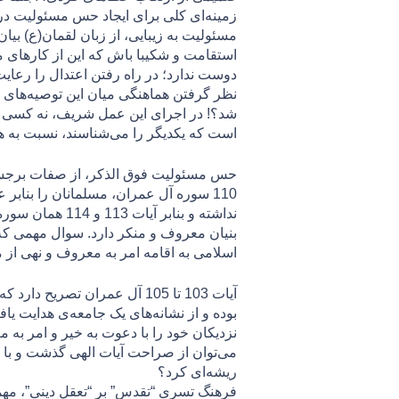
زمینه‌ای کلی برای ایجاد حس مسئولیت در ج
مسئولیت به زیبایی، از زبان لقمان(ع) بیان
استقامت و شكيبا باش كه اين از كارهای م
دوست ندارد؛ در راه رفتن اعتدال را رعاي
نظر گرفتن هماهنگی میان این توصیه‌های ا
شد؟! در اجرای این عمل شریف، نه کسی م
است که یکدیگر را می‌شناسند، نسبت به ه
110 سوره آل عمران، مسلمانان را بنابر 
نداشته و بنابر
بنیان معروف و منکر دارد. سوال مهمی که پ
اسلامی به اقامه امر به معروف و نهی از من
آیات 103 تا 105 آل عمران تص
بوده و از نشانه‌های یک جامعه‌ی هدایت یا
نزديكان خود را با دعوت به خیر و امر به 
می‌توان از صراحت آیات الهی گذشت و با 
ريشه‌ای كرد؟
فرهنگ تسری “تقدس” بر “تعقل دینی”، مهمت