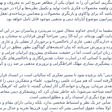
 بنگریم، اساس آن را به عنوان یکی از مظاهر صریح امر به معروف و نه
ن واهمه محصولات فكری باعث توليد و تكميل نظريه‌ها و آراء در حوزه
ی باشد که برای واكاوی و بازنگری محصولات و مضامین برساخته‌ی تعق
امون موضوع آپارتاید دینی و مذهبی موجود قابل تامل خواهد بود.
کتب الهی همگی اسبابی برای تحقق امر هدایت الهی بوده‌اند‌‌. در آیه 18 زمر، صراحت
 «دارندگان ذهنی عاری از ناخالصی» و برخوردار از تعقلی باز و عاری 
كرده و پرورش می‌يابند كه بيان انديشه‌های گوناگون بطور مطلق در آن
 زنان ایرانی است، اما در حقیقت مسئله‌ی پیش‌روی ایرانیان چرایی 
نیم با کسانی که در اسارت حجاب تقدس‌انگاری و ناخالصی‌های نگرش د
 پیشگیری بیماری مهلک افراطگرایی و تروریزم مذهبی بر ضد زن و كر
نی” باید برچیده شود تا مسیر تفکری که سالیانی است در انسداد قرار 
رفته است که هم میراث علمی روحانیون، علماء و متفکرین دینی را غیر
ه‌ی مریدان، پیروان و خوانندگان آثار ایشان گشته، تا جایی که “فرهن
امعه شناخته می‌شود!. باید خاطر نشان کرد که روشنفکری دینی معاصر ن
عد نوع دیگری از استبداد رأی و مطلق‌اندیشی است.
شأنی جز یک نظر و استنباط شخصی ندارد. بلکه زمانی دارای مقام و
ه اولا معاند حقوق اساسی بشر-که دست آورد قرن‌ها تجربه و جدال بر س