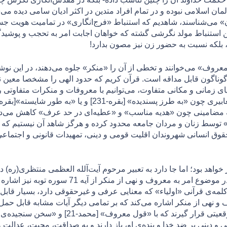
ن اسلامی نبوده و در تمام افراد متدین در اكثر اديان سامی دیده می‌
» می‌شناسند، شاهدیم که استنباط «فرج‌انگاری» در تمامیت هویت جس
ن استنباط مولد نگرشی گشته که خواهان اجابت امر به تحجب و پوشی
بلکه نسبت به حضور زن نیز مصون بدارد!
 «معروف» می‌خوانند و تخطی از آن را «منکر» جلوه می‌دهند، در این نو
 گوناگون قابل مداقه است. قرآن کریم که حدود الهی را مشخصا معین نم
ی زمانی و مکانی متفاوت، می‌توانیم با معروفات و منکرات متفاوتی رو
 مضامینی چون «هدیه مناسب» و «عطیه‌ای در حد عرف» کاهش می‌دهند؟ 
وسط زنان و مردان جامعه محدود کرده و هرگز شاهد آن نیستیم که م
 حقوق انسانی شهروندان اقلیت قومی و دينی، تمهیدات قانونی و اجتماع
1376 مبنی بر استنباط «ولایت عمومی» در موضوع امر به 
لمه‌ی قرآنی «اولیاء» که معنایی عرفی و غیرحقوقی دارد، بسیار قابل 
ف و نهی از منکر اشاره می‌کند که بر تمامی دیگر آیات مشابه قابل ح
افراد موجب می‌گردد ایشان در مقام و موقعیتی قرار
دینی بر ضد خدا و بنده‌ی او، باز دارند و به صداقت، محبت، عدالت و 