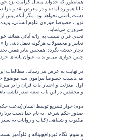
همانطور که خدواند متعال کرامت نزد خویش
ثالثا همواره آماده‌ و در معرض نقد و بازا
دست یافتنی نخواهد بود، مگر آنکه پیش از ه
نوین، خصوصا حوزه‌ی علوم انسانی، پدیده‌
ضروری می‌نماید.
تحدی قرآن نسبت به ارائه آیاتی همانند خود
تعابیر و محصولات هرگونه تعقل دینی را «ع
دچار خدشه نگردد. همچنین بنابر همین تحدی
چنین جوازی می‌تواند به عنوان پایه‌ای خر
در نهایت به عرض می‌رساند، مطالعات این‌
می‌بایست خصوصا پیرامون سه موضوع حیاتی
اول: منزلت و اعتبار آیات قرآن را بر میر
و محققین در این باب صعه صدر داشته باش
دوم: جواز تشریع توسط انسان(بدعت حکم) –
صدور حکم شرعی به نام خدا دست بردارند. 
مكتوب و شفاهی (كتاب و روايات به تعبير فقهای اسلامی) ان
و سوم: نگاه غیرواقع‌بینانه و غلوآميز نسب