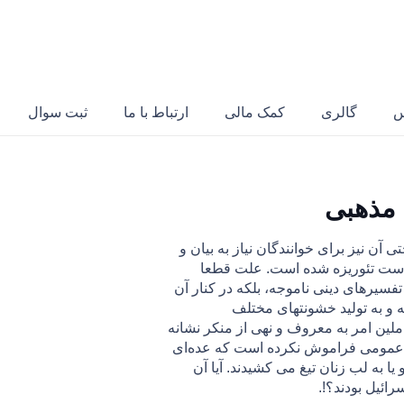
س
گالری
کمک مالی
ارتباط با ما
ثبت سوال
 مذهبی
آن نیز برای خوانندگان نیاز به بیان و
دتهاست تئوريزه شده است. علت قطعا
فسیر‌های دینی ناموجه، بلکه در کنار آن
ته و به تولید خشونتهای مختلف
املين امر به معروف و نهی از منكر نشانه
ر عمومی فراموش نكرده است كه عده‌ای
ا به لب زنان تيغ می كشيدند. آيا آن
ائيل بودند؟!.