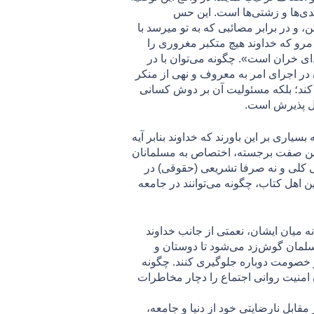
دی‌ها‌ و زشتی‌‌ها است. این حس
 و در برابر مصائبی كه به تو می‏رسد با
 مرو كه خداوند هيچ متكبر مغروری را
ای خران است». چگونه می‌توان با در
 در اجرای امر به معروف و نهی از منکر
کند؛ بلکه مسئولیت آن بر دوش کسانی
بل پذیرش است.
ره توبه بدان‌ها اشاره شده. اگرچه بسیاری بر این باورند که خداوند بنابر آیه
قیقت این صفت برجسته، اختصاص به مسلمانان
 از محتوایی کلی و نه صرفا تشریعی (حقوقی) در
 اهل کتاب، چگونه می‌توانند در جامعه
درانه میان ایشان، نعمتی از جانب خداوند
 مسلمان گوش‌زد می‌شود تا دوستان و
 و خصومت دوباره جلوگیری کنند. چگونه
امنیت روانی اجتماع را دچار مخاطرات
ابل نارضایتی خود از دنیا و جامعه،