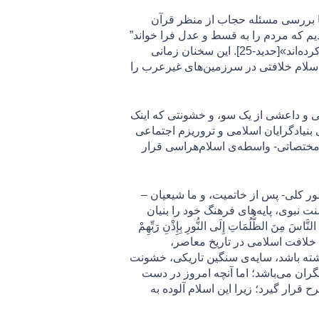
 خبر با بررسی مسئله حجاب از منظر قرآن
دیم که مردم را به قسط و عدل فرا خواند”
اما در ادامه این آیه لفظ “آهن” را به کار می‌برد که همه مفسر‌ان قرآن آهن را به “برخورد جدی” و “شمشیر” تعبیر کرده‌اند»[حديد-25]. این سخنان زمانی
سلام خلافتی در سرزمین‌های غیرعرب را
ی و داعشی از یک سو، و خشونتی که اینک
نيادگرايان اسلامی و تروريزم اجتماعی
 مختصاتی- واسطه‌ی اسلام‌هراسی قرار
 کلی- پس از خاتمیت، و ما شیعیان –
نبوی، پایه‌های فرهنگ خود را بنیان
نَ الظُّلُمَاتِ إِلَى النُّورِ بِإِذْنِ رَبِّهِمْ
) و منتهای تمدن خلافت اسلامی در تاریخ معاصر،
داشته باشد، سایه‌ی سنگین تاریکی، خشونت
گران می‌باشد؛ اما آنچه امروز در دست
 قرار گیرد؛ زيرا اين اسلام آلوده به